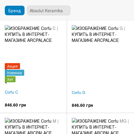
Бренд
Absolut Keramika
Акция
Новинка
Хит
Corfu C
Corfu G
846.60 грн
846.60 грн