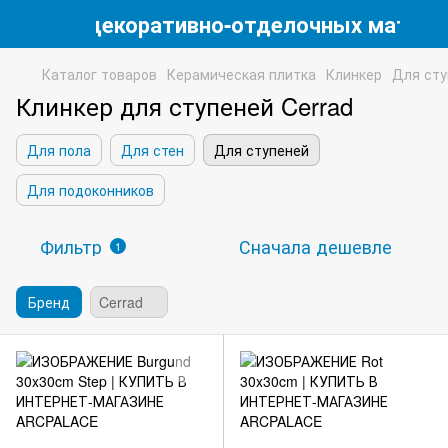
магазин декоративно-отделочных матери
Каталог товаров
Керамическая плитка
Клинкер
Для сту
Клинкер для ступеней Cerrad
Для пола
Для стен
Для ступеней
Для подоконников
Фильтр
Сначала дешевле
1
Бренд
Cerrad