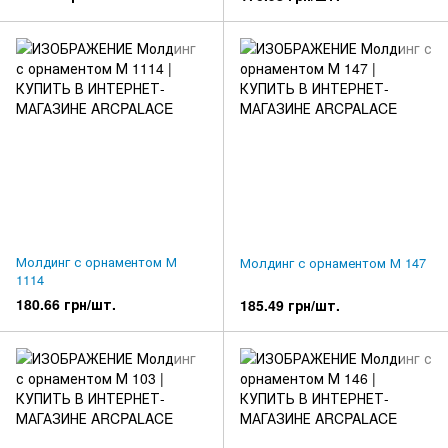
Молдинг с орнаментом М
Молдинг с орнаментом М 147
1114
180.66 грн/шт.
185.49 грн/шт.