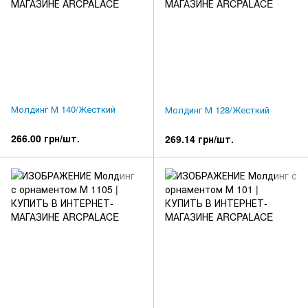
Молдинг М 140/Жесткий
Молдинг М 128/Жесткий
266.00 грн/шт.
269.14 грн/шт.