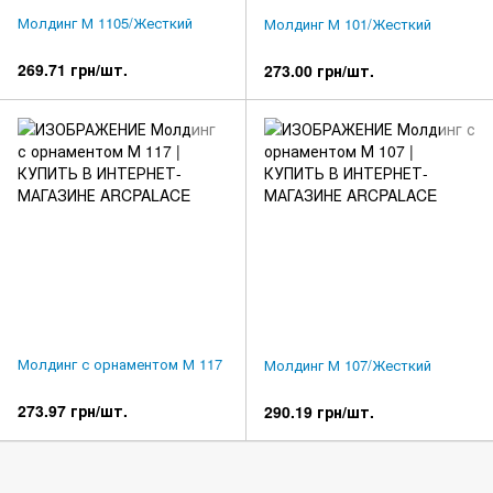
Молдинг М 1105/Жесткий
Молдинг М 101/Жесткий
269.71 грн/шт.
273.00 грн/шт.
Молдинг с орнаментом М 117
Молдинг М 107/Жесткий
273.97 грн/шт.
290.19 грн/шт.