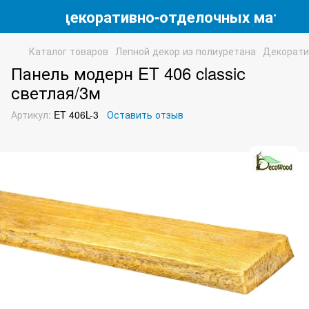
магазин декоративно-отделочных матери
Каталог товаров
Лепной декор из полиуретана
Декорати
Панель модерн ET 406 classiс
светлая/3м
Артикул:
ET 406L-3
Оставить отзыв