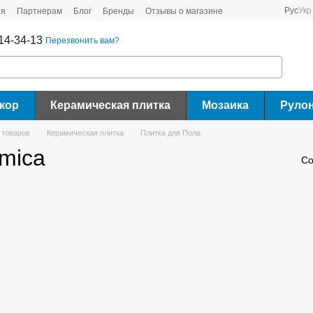
Рус
Укр
ия
Партнерам
Блог
Бренды
Отзывы о магазине
14-34-13
Перезвонить вам?
кор
Керамическая плитка
Мозаика
Руло
 товаров
Керамическая плитка
Плитка для Пола
amica
Со