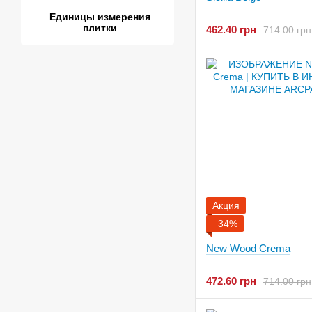
Единицы измерения
плитки
462.40 грн
714.00 грн
Акция
−34%
New Wood Crema
472.60 грн
714.00 грн