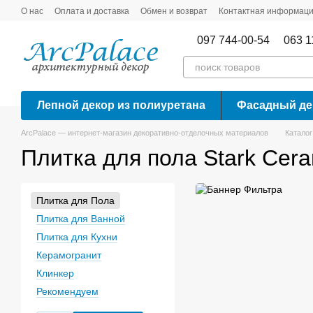
Перейти к основному контенту
О нас
Оплата и доставка
Обмен и возврат
Контактная информац
097 744-00-54
063 1
Лепной декор из полиуретана
Фасадный де
ArcPalace — интернет-магазин декоративно-отделочных материалов
Каталог
Плитка для пола Stark Cer
Плитка для Пола
Плитка для Ванной
Плитка для Кухни
Керамогранит
Клинкер
Рекомендуем