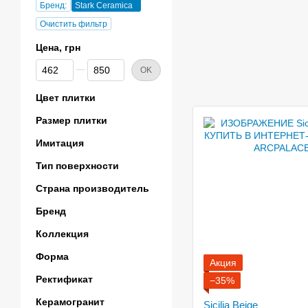
Бренд:
Stark Ceramica
Очистить фильтр
Цена, грн
От Цена, грн
До Цена, грн
OK
Цвет плитки
Размер плитки
Имитация
Тип поверхности
Страна производитель
Бренд
Коллекция
Форма
Акция
Ректификат
−35%
Керамогранит
Sicilia Beige