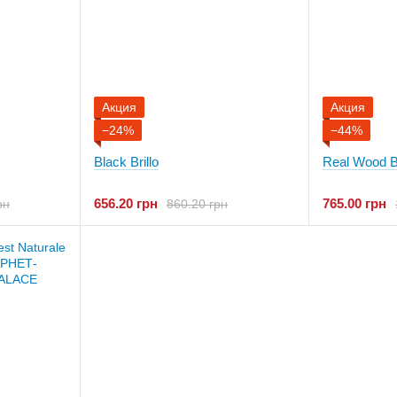
Акция
Акция
−24%
−44%
Black Brillo
Real Wood B
656.20 грн
765.00 грн
рн
860.20 грн