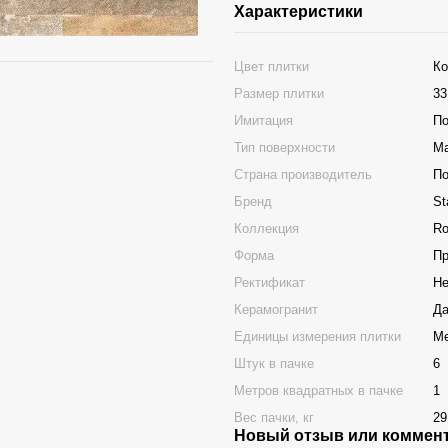
Характеристики
Цвет плитки
Ко
Размер плитки
33
Имитация
По
Тип поверхности
Ма
Страна производитель
П
Бренд
St
Коллекция
R
Форма
Пр
Ректификат
Не
Керамогранит
Д
Единицы измерения плитки
Ме
Штук в пачке
6
Метров квадратных в пачке
1
Вес пачки, кг
29
Новый отзыв или коммен