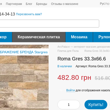
Рус
Укр
ия
Партнерам
Блог
Бренды
Отзывы о магазине
14-34-13
Перезвонить вам?
кор
Керамическая плитка
Мозаика
Руло
ArcPalace — интернет-магазин декорати
Плитка для Пола
Roma Gres 33.3x66.
Roma Gres 33.3x66.6
В наличии
Артикул: Roma Gres 33.
482.80 грн
516.8
Войти
для отображения накопи
%
Купить!