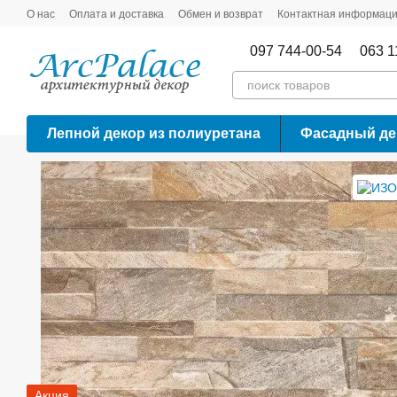
Перейти к основному контенту
О нас
Оплата и доставка
Обмен и возврат
Контактная информац
097 744-00-54
063 1
Лепной декор из полиуретана
Фасадный де
Акция