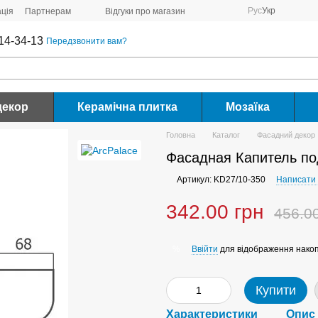
Рус
Укр
ція
Партнерам
Відгуки про магазин
14-34-13
Передзвонити вам?
декор
Керамічна плитка
Мозаїка
Головна
Каталог
Фасадний декор
Фасадная Капитель по
Артикул: KD27/10-350
Написати 
342.00 грн
456.0
Ввійти
для відображення накоп
%
Купити
Характеристики
Опис