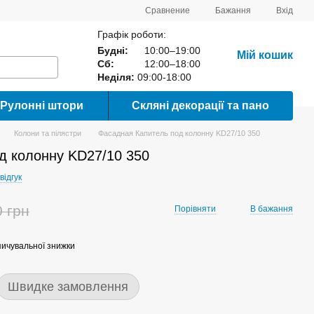
Сравнение
Бажання
Вхід
Графік роботи:
Будні:
10:00–19:00
Мій кошик
Сб:
12:00–18:00
Неділя:
09:00-18:00
Рулонні штори
Скляні декорації та пано
Колони та пілястри
Фасадная Капитель под колонну KD27/10 350
д колонну KD27/10 350
відгук
0 грн
Порівняти
В бажання
ичувальної знижки
Швидке замовлення