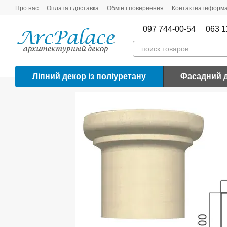
Перейти до основного контенту
Про нас
Оплата і доставка
Обмін і повернення
Контактна інформа
097 744-00-54
063 1
Ліпний декор із поліуретану
Фасадний 