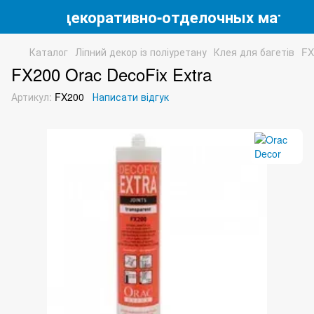
магазин декоративно-отделочных матери
Каталог
Ліпний декор із поліуретану
Клея для багетів
FX
FX200 Orac DecoFix Extra
Артикул:
FX200
Написати відгук