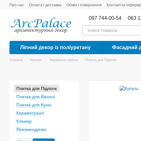
Перейти до основного контенту
Про нас
Оплата і доставка
Обмін і повернення
Контактна інформа
097 744-00-54
063 1
Ліпний декор із поліуретану
Фасадний 
Головна
Каталог
Керамічна плитка
Плитка для Підлоги
Плитка для Підлоги
Плитка для Ванної
Плитка для Кухні
Керамограніт
Клінкер
Рекомендуємо