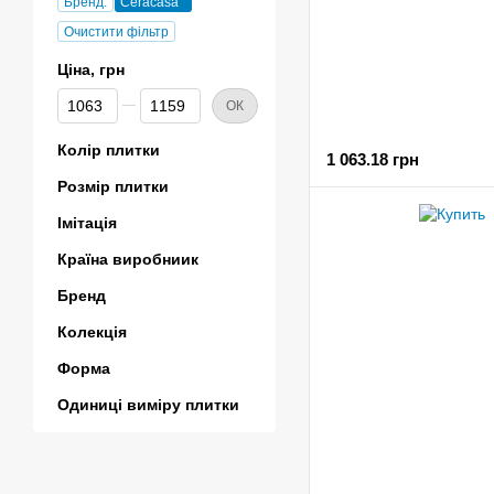
Бренд:
Ceracasa
Очистити фільтр
Ціна, грн
Від Ціна, грн
До Ціна, грн
ОК
Колір плитки
1 063.18 грн
Розмір плитки
Імітація
Країна виробниик
Бренд
Колекція
Форма
Одиниці виміру плитки