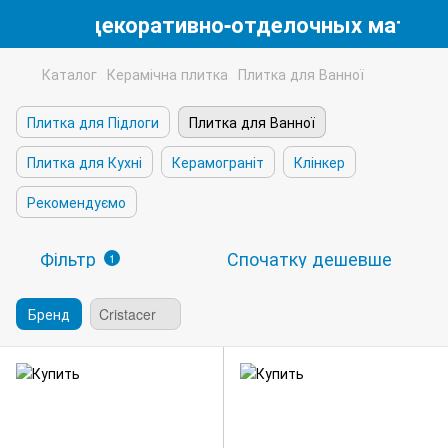
магазин декоративно-отделочных матери
Каталог
Керамічна плитка
Плитка для Ванної
Плитка для Підлоги
Плитка для Ванної
Плитка для Кухні
Керамограніт
Клінкер
Рекомендуємо
Фільтр
Спочатку дешевше
1
Бренд
Cristacer