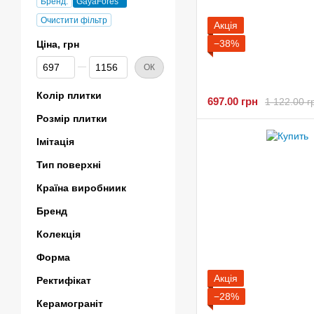
Бренд:
GayaFores
Очистити фільтр
Акція
−38%
Ціна, грн
Від Ціна, грн
До Ціна, грн
ОК
Колір плитки
697.00 грн
1 122.00 г
Розмір плитки
Імітація
Тип поверхні
Країна виробниик
Бренд
Колекція
Форма
Акція
Ректифікат
−28%
Керамограніт