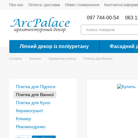
Перейти до основного контенту
Про нас
Оплата і доставка
Обмін і повернення
Контактна інформа
097 744-00-54
063 1
Ліпний декор із поліуретану
Фасадний 
Головна
Каталог
Керамічна плитка
Плитка для Ванної
Плитка для Підлоги
Плитка для Ванної
Плитка для Кухні
Керамограніт
Клінкер
Рекомендуємо