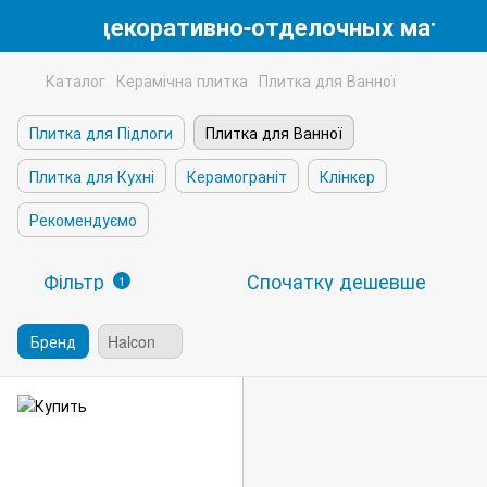
магазин декоративно-отделочных матери
Каталог
Керамічна плитка
Плитка для Ванної
Плитка для Підлоги
Плитка для Ванної
Плитка для Кухні
Керамограніт
Клінкер
Рекомендуємо
Фільтр
Спочатку дешевше
1
Бренд
Halcon