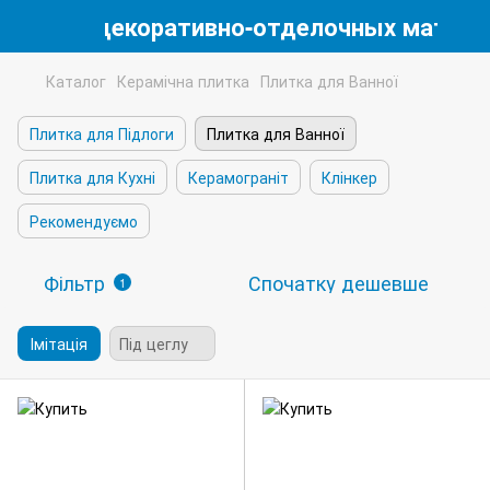
магазин декоративно-отделочных матери
Каталог
Керамічна плитка
Плитка для Ванної
Плитка для Підлоги
Плитка для Ванної
Плитка для Кухні
Керамограніт
Клінкер
Рекомендуємо
Фільтр
Спочатку дешевше
1
Імітація
Під цеглу