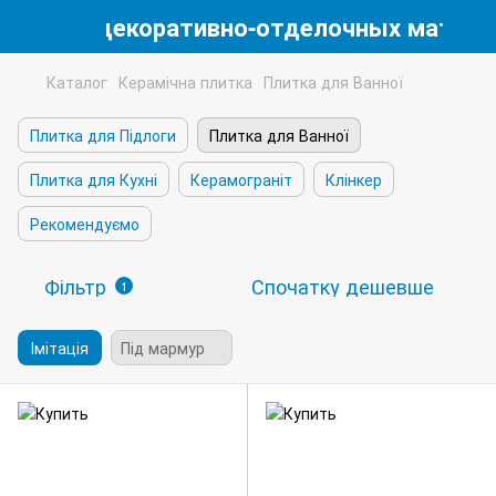
магазин декоративно-отделочных матери
Каталог
Керамічна плитка
Плитка для Ванної
Плитка для Підлоги
Плитка для Ванної
Плитка для Кухні
Керамограніт
Клінкер
Рекомендуємо
Фільтр
Спочатку дешевше
1
Імітація
Під мармур