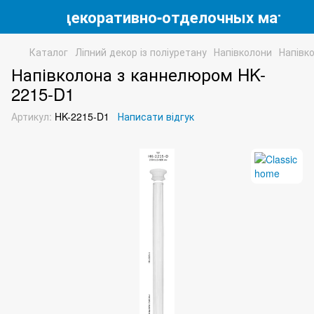
магазин декоративно-отделочных матери
Каталог
Ліпний декор із поліуретану
Напівколони
Напівк
Напівколона з каннелюром HK-
2215-D1
Артикул:
HK-2215-D1
Написати відгук