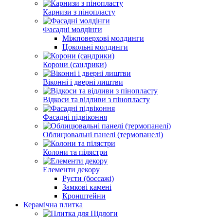
Карнизи з пінопласту
Фасадні молдінги
Міжповерхові молдинги
Цокольні молдинги
Корони (сандрики)
Віконні і дверні лиштви
Відкоси та відливи з пінопласту
Фасадні підвіконня
Облицювальні панелі (термопанелі)
Колони та пілястри
Елементи декору
Русти (боссажі)
Замкові камені
Кронштейни
Керамічна плитка