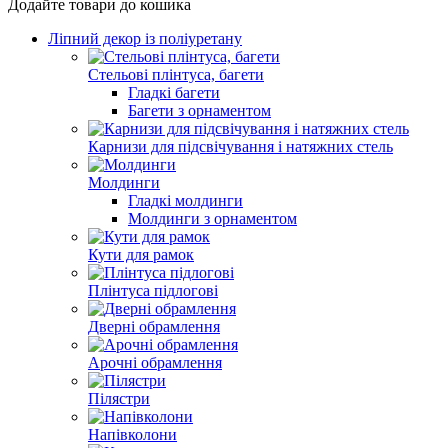
Додайте товари до кошика
Ліпний декор із поліуретану
Стельові плінтуса, багети
Гладкі багети
Багети з орнаментом
Карнизи для підсвічування і натяжних стель
Молдинги
Гладкі молдинги
Молдинги з орнаментом
Кути для рамок
Плінтуса підлогові
Дверні обрамлення
Арочні обрамлення
Пілястри
Напівколони