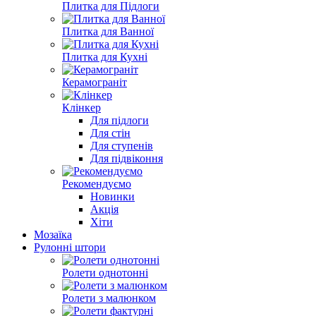
Плитка для Підлоги
Плитка для Ванної
Плитка для Кухні
Керамограніт
Клінкер
Для підлоги
Для стін
Для ступенів
Для підвіконня
Рекомендуємо
Новинки
Акція
Хіти
Мозаїка
Рулонні штори
Ролети однотонні
Ролети з малюнком