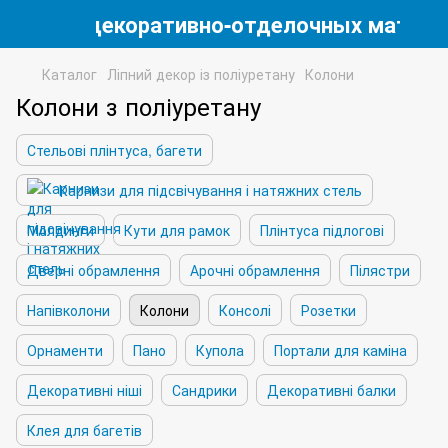
магазин декоративно-отделочных матери
Каталог
Ліпний декор із поліуретану
Колони
Колони з поліуретану
Стельові плінтуса, багети
Карнизи для підсвічування і натяжних стель
Молдинги
Кути для рамок
Плінтуса підлогові
Дверні обрамлення
Арочні обрамлення
Пілястри
Напівколони
Колони
Консолі
Розетки
Орнаменти
Пано
Купола
Портали для каміна
Декоративні ніші
Сандрики
Декоративні балки
Клея для багетів