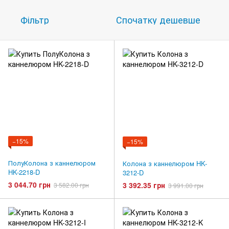
Фільтр
Спочатку дешевше
−15%
−15%
ПолуКолона з каннелюром
Колона з каннелюром HK-
HK-2218-D
3212-D
3 044.70 грн
3 392.35 грн
3 582.00 грн
3 991.00 грн