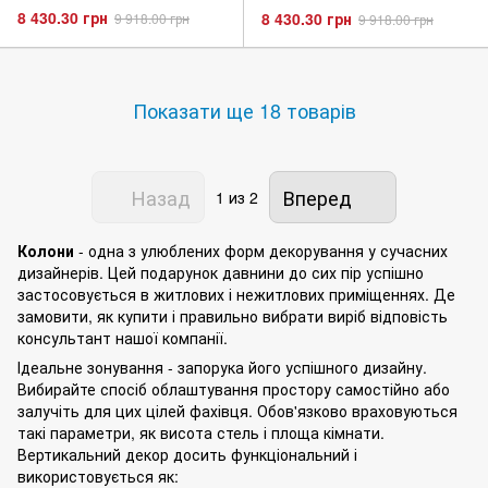
8 430.30 грн
8 430.30 грн
9 918.00 грн
9 918.00 грн
Показати ще 18 товарів
Назад
Вперед
1
из 2
Колони
- одна з улюблених форм декорування у сучасних
дизайнерів. Цей подарунок давнини до сих пір успішно
застосовується в житлових і нежитлових приміщеннях. Де
замовити, як купити і правильно вибрати виріб відповість
консультант нашої компанії.
Ідеальне зонування - запорука його успішного дизайну.
Вибирайте спосіб облаштування простору самостійно або
залучіть для цих цілей фахівця. Обов'язково враховуються
такі параметри, як висота стель і площа кімнати.
Вертикальний декор досить функціональний і
використовується як: