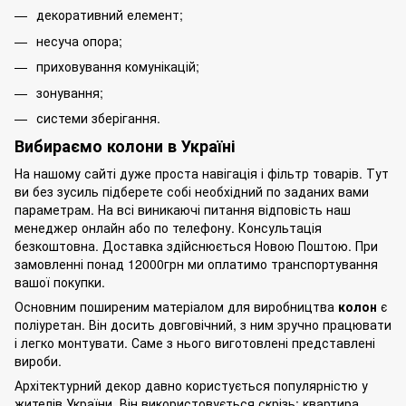
декоративний елемент;
несуча опора;
приховування комунікацій;
зонування;
системи зберігання.
Вибираємо колони в Україні
На нашому сайті дуже проста навігація і фільтр товарів. Тут
ви без зусиль підберете собі необхідний по заданих вами
параметрам. На всі виникаючі питання відповість наш
менеджер онлайн або по телефону. Консультація
безкоштовна. Доставка здійснюється Новою Поштою. При
замовленні понад 12000грн ми оплатимо транспортування
вашої покупки.
Основним поширеним матеріалом для виробництва
колон
є
поліуретан. Він досить довговічний, з ним зручно працювати
і легко монтувати. Саме з нього виготовлені представлені
вироби.
Архітектурний декор давно користується популярністю у
жителів України. Він використовується скрізь: квартира,