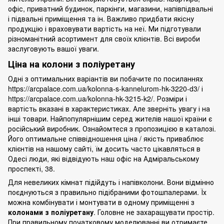
офіс, приватний будинок, паркінги, магазини, напівпідвальні
і підвальні приміщення та ін. Важливо придбати якісну
продукцію і враховувати вартість на неї. Ми підготували
різноманітний асортимент для своїх клієнтів. Всі вироби
заслуговують вашої уваги.
Ціна на колони з поліуретану
Одні з оптимальних варіантів ви побачите по посиланнях
https://arcpalace.com.ua/kolonna-s-kannelurom-hk-3220-d3/ і
https://arcpalace.com.ua/kolonna-hk-3215-k2/. Розміри і
вартість вказані в характеристиках. Але зверніть увагу і на
інші товари. Найпопулярнішим серед жителів нашої країни є
російський виробник. Ознайомтеся з пропозицією в каталозі.
Його оптимальне співвідношення ціна / якість приваблює
клієнтів на нашому сайті, їм досить часто цікавляться в
Одесі люди, які відвідують наш офіс на Адміральському
проспекті, 38.
Для невеликих кімнат підійдуть і напівколони. Вони відмінно
поєднуються з правильно підібраними фотошпалерами. Їх
можна комбінувати і монтувати в одному приміщенні з
колонами з поліуретану
. Головне не захаращувати простір.
При правильному початковому моделюванні ви отримаєте