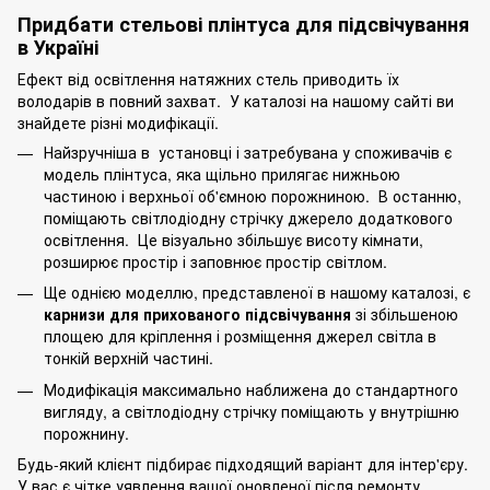
Придбати стельові плінтуса для підсвічування
в Україні
Ефект від освітлення натяжних стель приводить їх
володарів в повний захват. У каталозі на нашому сайті ви
знайдете різні модифікації.
Найзручніша в установці і затребувана у споживачів є
модель плінтуса, яка щільно прилягає нижньою
частиною і верхньої об'ємною порожниною. В останню,
поміщають світлодіодну стрічку джерело додаткового
освітлення. Це візуально збільшує висоту кімнати,
розширює простір і заповнює простір світлом.
Ще однією моделлю, представленої в нашому каталозі, є
карнизи для прихованого підсвічування
зі збільшеною
площею для кріплення і розміщення джерел світла в
тонкій верхній частині.
Модифікація максимально наближена до стандартного
вигляду, а світлодіодну стрічку поміщають у внутрішню
порожнину.
Будь-який клієнт підбирає підходящий варіант для інтер'єру.
У вас є чітке уявлення вашої оновленої після ремонту