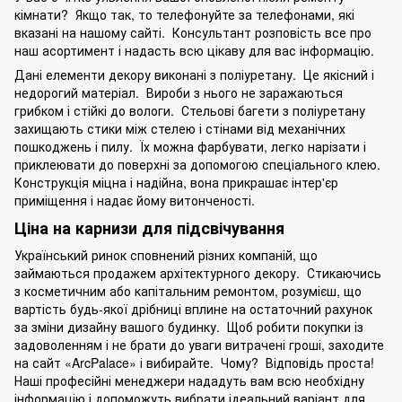
кімнати? Якщо так, то телефонуйте за телефонами, які
вказані на нашому сайті. Консультант розповість все про
наш асортимент і надасть всю цікаву для вас інформацію.
Дані елементи декору виконані з поліуретану. Це якісний і
недорогий матеріал. Вироби з нього не заражаються
грибком і стійкі до вологи. Стельові багети з поліуретану
захищають стики між стелею і стінами від механічних
пошкоджень і пилу. Їх можна фарбувати, легко нарізати і
приклеювати до поверхні за допомогою спеціального клею.
Конструкція міцна і надійна, вона прикрашає інтер'єр
приміщення і надає йому витонченості.
Ціна на карнизи для підсвічування
Український ринок сповнений різних компаній, що
займаються продажем архітектурного декору. Стикаючись
з косметичним або капітальним ремонтом, розумієш, що
вартість будь-якої дрібниці вплине на остаточний рахунок
за зміни дизайну вашого будинку. Щоб робити покупки із
задоволенням і не брати до уваги витрачені гроші, заходите
на сайт «ArcPalace» і вибирайте. Чому? Відповідь проста!
Наші професійні менеджери нададуть вам всю необхідну
інформацію і допоможуть вибрати ідеальний варіант для