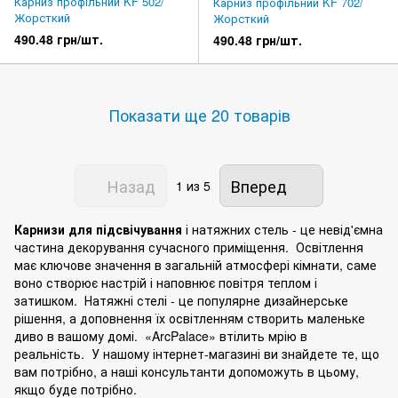
Карниз профільний KF 502/
Карниз профільний KF 702/
Жорсткий
Жорсткий
490.48 грн/шт.
490.48 грн/шт.
Показати ще 20 товарів
Назад
Вперед
1
из 5
Карнизи для підсвічування
і натяжних стель - це невід'ємна
частина декорування сучасного приміщення. Освітлення
має ключове значення в загальній атмосфері кімнати, саме
воно створює настрій і наповнює повітря теплом і
затишком. Натяжні стелі - це популярне дизайнерське
рішення, а доповнення їх освітленням створить маленьке
диво в вашому домі. «ArcPalace» втілить мрію в
реальність. У нашому інтернет-магазині ви знайдете те, що
вам потрібно, а наші консультанти допоможуть в цьому,
якщо буде потрібно.