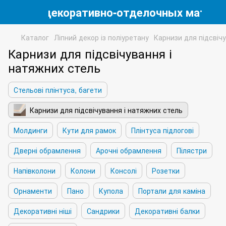
магазин декоративно-отделочных матери
Каталог
Ліпний декор із поліуретану
Карнизи для підсвіч
Карнизи для підсвічування і
натяжних стель
Стельові плінтуса, багети
Карнизи для підсвічування і натяжних стель
Молдинги
Кути для рамок
Плінтуса підлогові
Дверні обрамлення
Арочні обрамлення
Пілястри
Напівколони
Колони
Консолі
Розетки
Орнаменти
Пано
Купола
Портали для каміна
Декоративні ніші
Сандрики
Декоративні балки