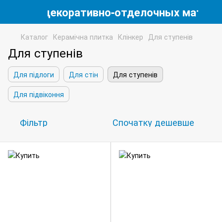
магазин декоративно-отделочных матери
Каталог
Керамічна плитка
Клінкер
Для ступенів
Для ступенів
Для підлоги
Для стін
Для ступенів
Для підвіконня
Фільтр
Спочатку дешевше