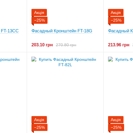
Акція
Акція
−25%
−25%
 FT-13CC
Фасадный Кронштейн FT-18G
Фасадный К
203.10 грн
213.96 грн
270.80 грн
Акція
Акція
−25%
−25%