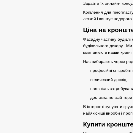
Задайте їх онлайн- конс
Кріплення для пінопласту
легкий і коштує недорого
Ціна на кронште
Фасадну частину будівлі 
будівельного декору. Ми
компанією в нашій країн
Нас вибирають через ряд
професійні співробітн
величезний досвід;
наявність затребувани
доставка по всій терит
В інтернеті купувати зру
найякісніші вироби і про
Купити кронштей