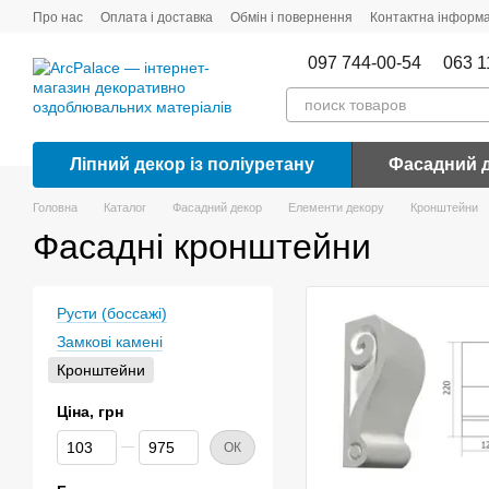
Перейти до основного контенту
Про нас
Оплата і доставка
Обмін і повернення
Контактна інформа
097 744-00-54
063 1
Ліпний декор із поліуретану
Фасадний 
Головна
Каталог
Фасадний декор
Елементи декору
Кронштейни
Фасадні кронштейни
Русти (боссажі)
Замкові камені
Кронштейни
Ціна, грн
Від Ціна, грн
До Ціна, грн
ОК