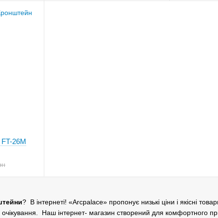
 FT-26M
рн
штейни
? В інтернеті! «Arcpalace» пропонує низькі ціни і якісні тов
і очікування. Наш інтернет- магазин створений для комфортного п