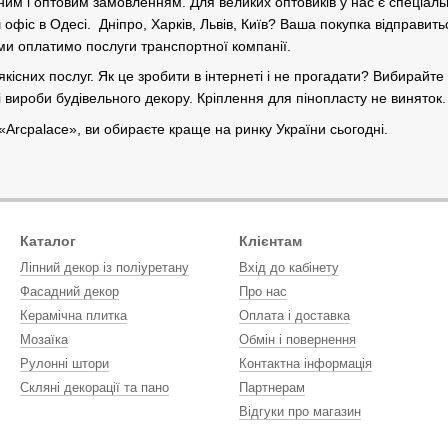
им і оптовим замовленням. Для великих оптовиків у нас є спеціал
 офіс в Одесі. Дніпро, Харків, Львів, Київ? Ваша покупка відправи
ми оплатимо послуги транспортної компанії.
якісних послуг. Як це зробити в інтернеті і не прогадати? Вибирайт
ні вироби будівельного декору. Кріплення для пінопласту не винято
«​​Arcpalace», ви обираєте краще на ринку України сьогодні.
Каталог
Клієнтам
Ліпний декор із поліуретану
Вхід до кабінету
Фасадний декор
Про нас
Керамічна плитка
Оплата і доставка
Мозаїка
Обмін і повернення
Рулонні штори
Контактна інформація
Скляні декорації та пано
Партнерам
Відгуки про магазин