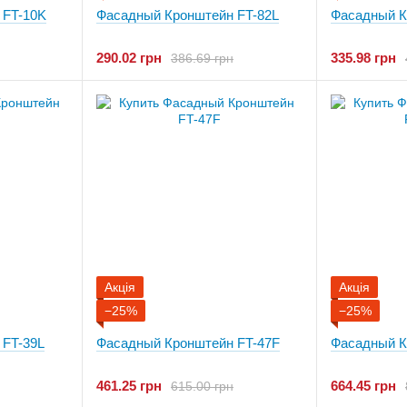
 FT-10K
Фасадный Кронштейн FT-82L
Фасадный К
290.02 грн
335.98 грн
386.69 грн
Акція
Акція
−25%
−25%
 FT-39L
Фасадный Кронштейн FT-47F
Фасадный К
461.25 грн
664.45 грн
615.00 грн