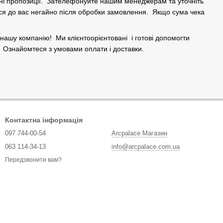
ьні пропозиції. Зателефонуйте нашим менеджерам та уточніть
ться до вас негайно після обробки замовлення. Якщо сума чека
е нашу компанію! Ми клієнтоорієнтовані і готові допомогти
к. Ознайомтеся з умовами оплати і доставки.
Контактна інформація
097 744-00-54
Arcpalace Магазин
063 114-34-13
info@arcpalace.com.ua
Передзвонити вам?