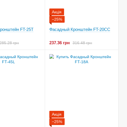
Акція
−25%
ронштейн FT-25T
Фасадный Кронштейн FT-20CC
237.36 грн
285.28 грн
316.48 грн
Акція
−25%