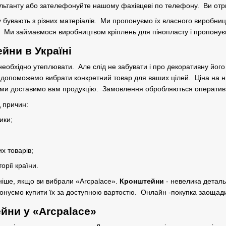
ультанту або зателефонуйте нашому фахівцеві по телефону. Ви отри
 бувають з різних матеріалів. Ми пропонуємо їх власного виробницт
. Ми займаємося виробництвом кріплень для пінопласту і пропонуєм
йни в Україні
необхідно утеплювати. Але слід не забувати і про декоративну йог
 допоможемо вибрати конкретний товар для ваших цілей. Ціна на 
і ми доставимо вам продукцію. Замовлення обробляються оперативно
 причин:
ики;
х товарів;
орії країни.
чніше, якщо ви вибрали «Arcpalace».
Кронштейни
- невелика деталь,
понуємо купити їх за доступною вартостю. Онлайн -покупка заощади
ни у ​​«Arcpalace»