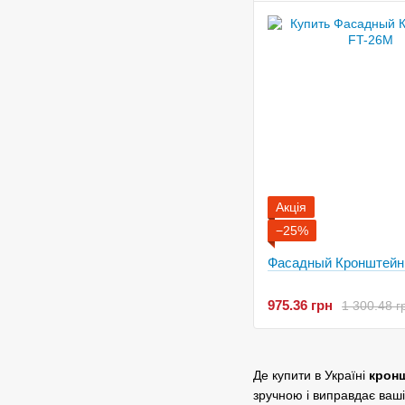
Акція
−25%
Фасадный Кронштейн
975.36 грн
1 300.48 г
Де купити в Україні
крон
зручною і виправдає ваш