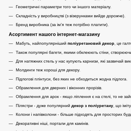
Геометричні параметри того чи іншого матеріалу.
Складність у виробництві (з візерунками вийде дорожче).
Бренд виробника (за ім'я теж потрібно платити).
Асортимент нашого інтернет-магазину
Мабуть, найпопулярніший
поліуретановий декор
, це гал
Також популярні багети, якими обклеюють стіни, створюючи
Для натяжних стель у нас купують карнизи, які зазвичай ви
Молдинги теж хороші для декору.
Підлогові плінтуси, без яких не обходиться жодна підлога.
Обрамлення для дверних і віконних прорізів.
Обрамлення для арок - якщо ліплення є на стелі, то не зайв
Пілястри - дуже популярний
декор з поліуретану
, що іміт
Колони і напівколони - більше підходять для просторих буди
Декоративні ніші, портали для камінів.