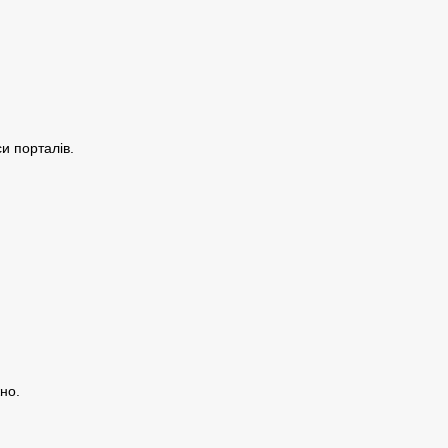
си порталів.
но.