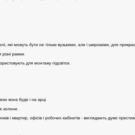
телі, які можуть бути не тільки вузькими, але і широкими, для прикра
 різні рамки.
користовують для монтажу підсвіток.
ою вона буде і на арці.
ує колони.
нків і квартир, офісів і робочих кабінетів - виглядають дуже престиж