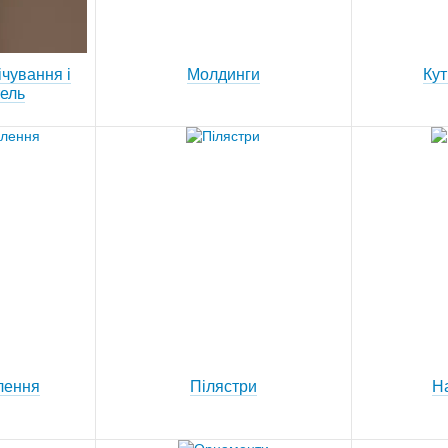
ічування і
Молдинги
Кут
ель
лення
Пілястри
Н