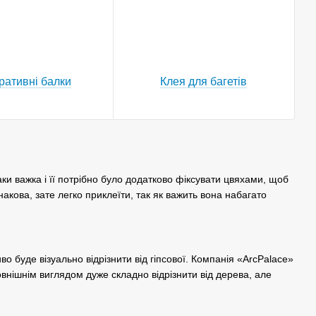
ративні балки
Клея для багетів
-таки важка і її потрібно було додатково фіксувати цвяхами, щоб
накова, зате легко приклеїти, так як важить вона набагато
во буде візуально відрізнити від гіпсової. Компанія «ArcPalace»
овнішнім виглядом дуже складно відрізнити від дерева, але