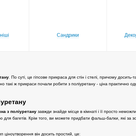
ніші
Сандрики
Деко
тану
. По суті, це гіпсове прикраса для стін і стелі, причому досить
чно такі ж прикраси почали робити з поліуретану - ціна практично од
іуретану
ина з поліуретану
завжди знайде місце в кімнаті і її просто неможли
ею для багетів. Крім того, ви можете придбати фальш-балки, які за з
п ціноутворення він досить простий, це: