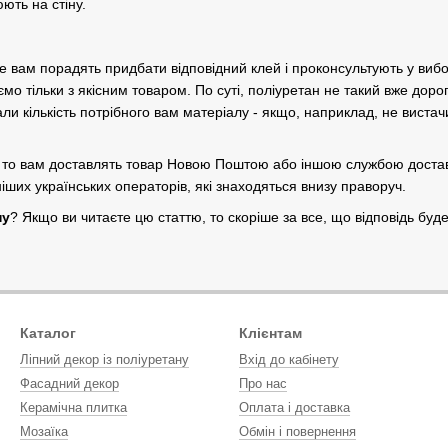
юють на стіну.
же вам порадять придбати відповідний клей і проконсультують у виб
о тільки з якісним товаром. По суті, поліуретан не такий вже доро
и кількість потрібного вам матеріалу - якщо, наприклад, не вистачи
, то вам доставлять товар Новою Поштою або іншою службою доставки
ших українських операторів, які знаходяться внизу праворуч.
ну
? Якщо ви читаєте цю статтю, то скоріше за все, що відповідь буд
Каталог
Клієнтам
Ліпний декор із поліуретану
Вхід до кабінету
Фасадний декор
Про нас
Керамічна плитка
Оплата і доставка
Мозаїка
Обмін і повернення