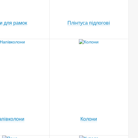
и для рамок
Плінтуса підлогові
апівколони
Колони