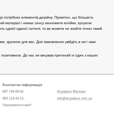
орі потрібних елементів дизайну. Примітно, що більшість
гий матеріал і немає сенсу економити копійки, купуючи
ть однієї-єдиної галтелі, то ви можете не знайти точно такий
, зручною для вас. Для замовлення увійдіть в чат і вам
е позитивною. До нас не висував претензій ні один з наших
Контактна інформація
097 744-00-54
Arcpalace Магазин
063 114-34-13
info@arcpalace.com.ua
Передзвонити вам?