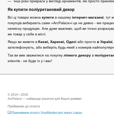
Інші різні прикраси у вигляді орнаментів, які просто прикле
Як купити поліуретановий декор
Всі ці товари можна
купити
в нашому
інтернет-магазині
, тут 
покупців вибирають саме «ArcPalace»і це не дивно - ми працюєм
неякісну продукцію. Але дуже важливо, щоб ви точно розрахувал
же товар у себе в місті.
Якщо ви живете в
Києві, Харкові, Одесі
або просто
в Україні
зателефонують, або виберіть будь-який з номерів найпопулярні
Так ви вже зважилися на покупку
ліпного декору з поліурета
клієнтів - не буде їх у і вас!
© 2014—2026
ArcPalace — найкраще рішення для Вашої домівки
Приймаємо до оплати