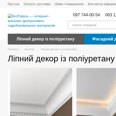
Перейти до основного контенту
Про нас
Оплата і доставка
Обмін і повернення
Контактна інформа
097 744-00-54
063 1
Ліпний декор із поліуретану
Фасадний 
Головна
Каталог
Ліпний декор із поліуретану
Ліпний декор із поліуретану