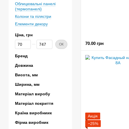
Облицювальні панелі
(термопанелі)
Колони та пілястри
Елементи декору
Ціна, грн
Від Ціна, грн
До Ціна, грн
70.00 грн
ОК
Бренд
Довжина
Висота, мм
Ширина, мм
Матеріал виробу
Матеріал покриття
Країна виробниик
Акція
Фірма виробник
−25%