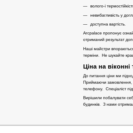
волого-і термостійкіст
невибагливість у догл
доступна вартість.
Arcpalace пропонує озна
отриманий результат до
Наші майстри впораються 
терміни. Не шукайте кра
Ціна на віконні
До питання ціни ми підхо
Приймаючи замовлення, м
телефону. Спеціаліст підк
Вирішили побалувати себ
будинків. З нами отримал