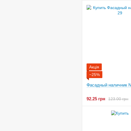
Акція
−25%
Фасадный наличник N
92.25 грн
123.00 грн