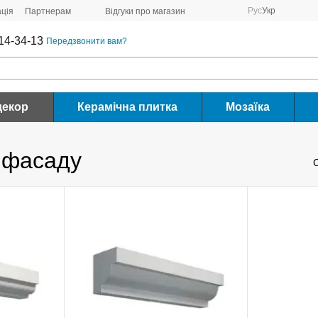
Рус
Укр
ція
Партнерам
Відгуки про магазин
14-34-13
Передзвонити вам?
декор
Керамічна плитка
Мозаїка
я фасаду