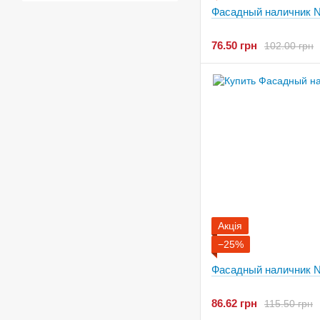
Фасадный наличник N
76.50 грн
102.00 грн
Акція
−25%
Фасадный наличник N
86.62 грн
115.50 грн