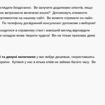
.
иглядати бездоганно. Ви залучите додаткових клієнтів, якщо
, не витрачаючи величезні кошти? Допоможуть елементи
асортиментом на нашому сайті. Ви можете отримати он-лайн-
м. По телефону досвідчений консультант допоможе з вибором!
ходитися в справному стані і зовнішній вигляд відповідати
 складом може творити чудеса! Він не тільки приховає деякі
і та дверні наличники
у вас вийде дешевше, скориставшись
їни. Купівля у нас в кілька кліків не займає багато часу. Ви