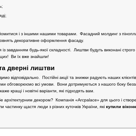
ь;
яді;
йомитися і з іншими нашими товарами. Фасадний молдинг з піноплас
повнять декоративне оформлення фасаду.
із завданням будь-якої складності. Лиштви будуть виконані строго 
щих! Ви їх вже знайшли!
 та дверні лиштви
димо відповідально. Постійні акції та знижки радують наших клієнт
и обговорюємо всі умови. Вони дотримуються з нашого боку безз
аже кращі і новітні варіанти, які підходять вам.
е архітектурним декором? Компанія «Arcpalace» для цього і створ
и частинку щастя люди з різних куточків України, які
купили віконн