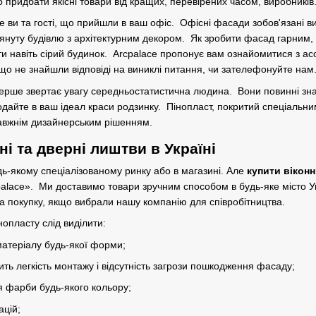
придбати якісні товари від кращих, перевірених часом, виробників
 ви та гості, що прийшли в ваш офіс. Офісні фасади зобов'язані в
лянуту будівлю з архітектурним декором. Як зробити фасад гарним
ити навіть сірий будинок. Arcpalace пропонує вам ознайомитися з 
кщо не знайшли відповіді на виниклі питання, чи зателефонуйте на
о перше звертає увагу середньостатистична людина. Вони повинні зна
айте в ваш ідеал краси родзинку. Пінопласт, покритий спеціальним
равжнім дизайнерським рішенням.
ні та дверні лиштви в Україні
ь-якому спеціалізованому ринку або в магазині. Але
купити віконн
alace». Ми доставимо товари зручним способом в будь-яке місто Укра
 на покупку, якщо вибрали нашу компанію для співробітництва.
нопласту слід виділити:
атеріалу будь-якої форми;
ить легкість монтажу і відсутність загрози пошкодження фасаду;
 фарби будь-якого кольору;
ацій;