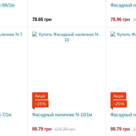
-8A/1м
Фасадный н
78.65 грн
78.86 грн
1
Акція
Акція
−25%
−25%
-7/1м
Фасадный наличник N-10/1м
Фасадный н
88.79 грн
88.79 грн
118.39 грн
1