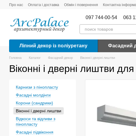
Перейти до основного контенту
Про нас
Оплата і доставка
Обмін і повернення
Контактна інформа
097 744-00-54
063 1
Ліпний декор із поліуретану
Фасадний 
Головна
Каталог
Фасадний декор
Віконні і дверні лиштви
Віконні і дверні лиштви дл
Карнизи з пінопласту
Фасадні молдінги
Корони (сандрики)
Віконні і дверні лиштви
Відкоси та відливи з
пінопласту
Фасадні підвіконня