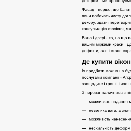
декором. Ми пропонуємо 
Фасад - перше, що бачите
вони побачать чисту дог
декору, здатні перетвор
консультацію фахівця, я
Вікна і двері - то, на щ
вашим мірками краси. Дод
дефекти, але і стане сп
Де купити вікон
Їх придбати можна на буд
послугами компанії «Arcp
заощадите і гроші, і час
З переваг наличників з пі
можливість надання м
невелика вага, а знач
можливість нанесення
несхильність деформ