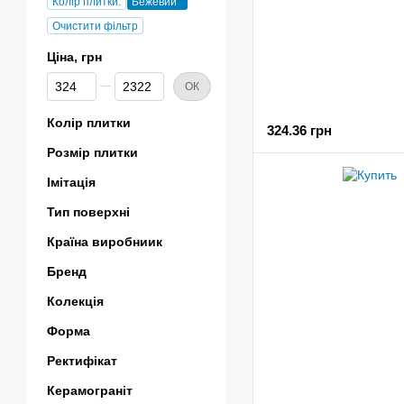
Колір плитки:
Бежевий
Очистити фільтр
Ціна, грн
Від Ціна, грн
До Ціна, грн
ОК
Колір плитки
324.36 грн
Розмір плитки
Імітація
Тип поверхні
Країна виробниик
Бренд
Колекція
Форма
Ректифікат
Керамограніт