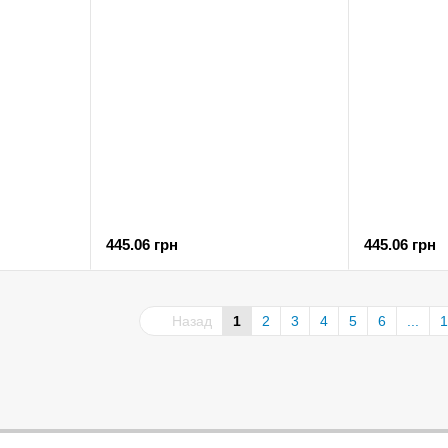
445.06 грн
445.06 грн
Назад
1
2
3
4
5
6
...
1