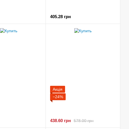
405.28 грн
Акція
−24%
438.60 грн
578.00 грн