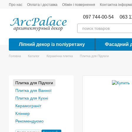
Перейти до основного контенту
Про нас
Оплата і доставка
Обмін і повернення
Контактна інформа
097 744-00-54
063 1
Ліпний декор із поліуретану
Фасадний 
Головна
Каталог
Керамічна плитка
Плитка для Підлоги
Плитка для Підлоги
Плитка для Ванної
Плитка для Кухні
Керамограніт
Клінкер
Рекомендуємо