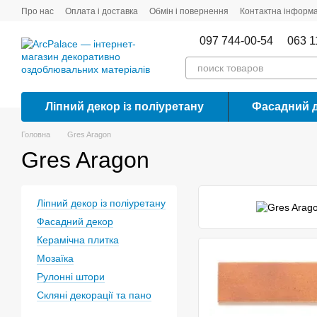
Перейти до основного контенту
Про нас
Оплата і доставка
Обмін і повернення
Контактна інформа
097 744-00-54
063 1
Ліпний декор із поліуретану
Фасадний 
Головна
Gres Aragon
Gres Aragon
Ліпний декор із поліуретану
Фасадний декор
Керамічна плитка
Мозаїка
Рулонні штори
Скляні декорації та пано