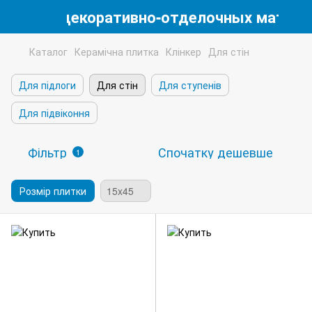
магазин декоративно-отделочных матери
Каталог
Керамічна плитка
Клінкер
Для стін
Для підлоги
Для стін
Для ступенів
Для підвіконня
Фільтр
Спочатку дешевше
1
Розмір плитки
15x45