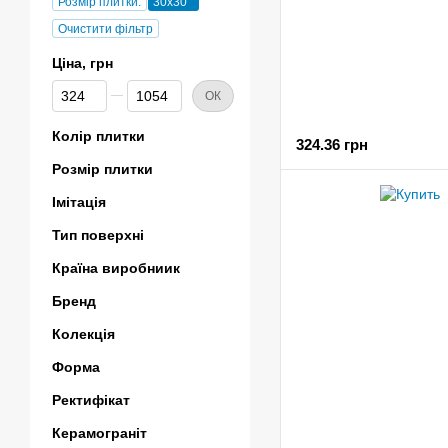
Розмір плитки:
30x30
Очистити фільтр
Ціна, грн
Від Ціна, грн
До Ціна, грн
ОК
Колір плитки
324.36 грн
Розмір плитки
Імітація
Тип поверхні
Країна виробниик
Бренд
Колекція
Форма
Ректифікат
Керамограніт