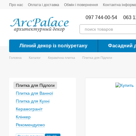
Перейти до основного контенту
Про нас
Оплата і доставка
Обмін і повернення
Контактна інформа
097 744-00-54
063 1
Ліпний декор із поліуретану
Фасадний 
Головна
Каталог
Керамічна плитка
Плитка для Підлоги
Плитка для Підлоги
Плитка для Ванної
Плитка для Кухні
Керамограніт
Клінкер
Рекомендуємо