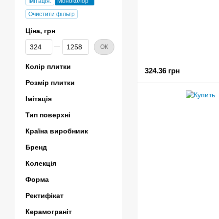
Імітація:
Моноколор
Очистити фільтр
Ціна, грн
Від Ціна, грн
До Ціна, грн
ОК
Колір плитки
324.36 грн
Розмір плитки
Імітація
Тип поверхні
Країна виробниик
Бренд
Колекція
Форма
Ректифікат
Керамограніт