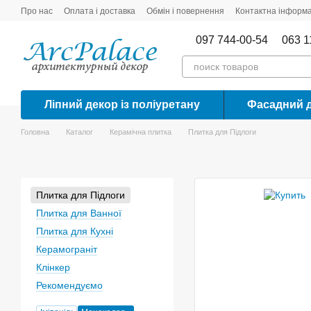
Перейти до основного контенту
Про нас
Оплата і доставка
Обмін і повернення
Контактна інформа
097 744-00-54
063 1
Ліпний декор із поліуретану
Фасадний 
Головна
Каталог
Керамічна плитка
Плитка для Підлоги
Плитка для Підлоги
Плитка для Ванної
Плитка для Кухні
Керамограніт
Клінкер
Рекомендуємо