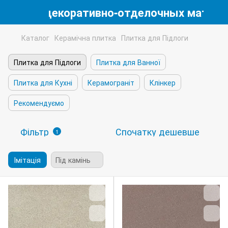
магазин декоративно-отделочных матери
Каталог
Керамічна плитка
Плитка для Підлоги
Плитка для Підлоги
Плитка для Ванної
Плитка для Кухні
Керамограніт
Клінкер
Рекомендуємо
Фільтр
Спочатку дешевше
1
Імітація
Під камінь