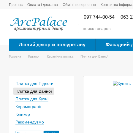
Перейти до основного контенту
Про нас
Оплата і доставка
Обмін і повернення
Контактна інформа
097 744-00-54
063 1
Ліпний декор із поліуретану
Фасадний 
Головна
Каталог
Керамічна плитка
Плитка для Ванної
Плитка для Підлоги
Плитка для Ванної
Плитка для Кухні
Керамограніт
Клінкер
Рекомендуємо