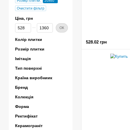
Розмір плитки:
20x60
Очистити фільтр
Ціна, грн
Від Ціна, грн
До Ціна, грн
ОК
Колір плитки
528.02 грн
Розмір плитки
Імітація
Тип поверхні
Країна виробниик
Бренд
Колекція
Форма
Ректифікат
Керамограніт