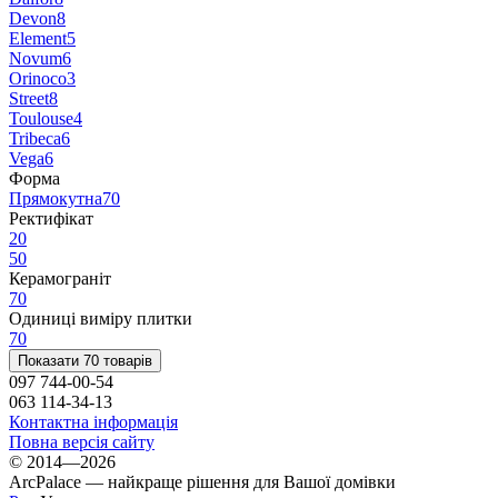
Devon
8
Element
5
Novum
6
Orinoco
3
Street
8
Toulouse
4
Tribeca
6
Vega
6
Форма
Прямокутна
70
Ректифікат
20
50
Керамограніт
70
Одиниці виміру плитки
70
Показати 70 товарів
097 744-00-54
063 114-34-13
Контактна інформація
Повна версія сайту
© 2014—2026
ArcPalace — найкраще рішення для Вашої домівки