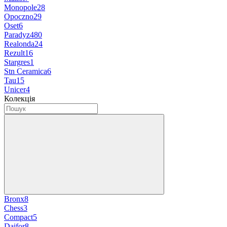
Monopole
28
Opoczno
29
Oset
6
Paradyz
480
Realonda
24
Rezult
16
Stargres
1
Stn Ceramica
6
Tau
15
Unicer
4
Колекція
Bronx
8
Chess
3
Compact
5
Daifor
8