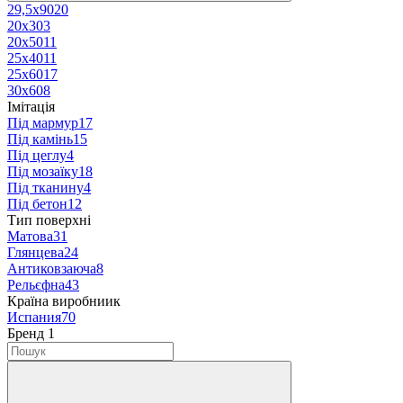
29,5x90
20
20x30
3
20x50
11
25x40
11
25x60
17
30x60
8
Імітація
Під мармур
17
Під камінь
15
Під цеглу
4
Під мозаїку
18
Під тканину
4
Під бетон
12
Тип поверхні
Матова
31
Глянцева
24
Антиковзаюча
8
Рельєфна
43
Країна виробниик
Испания
70
Бренд
‍
1