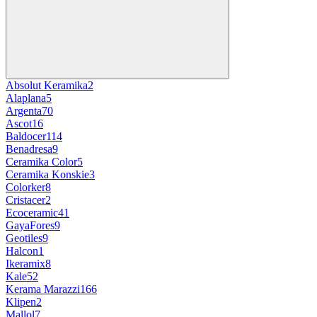
Absolut Keramika
2
Alaplana
5
Argenta
70
Ascot
16
Baldocer
114
Benadresa
9
Ceramika Color
5
Ceramika Konskie
3
Colorker
8
Cristacer
2
Ecoceramic
41
GayaFores
9
Geotiles
9
Halcon
1
Ikeramix
8
Kale
52
Kerama Marazzi
166
Klipen
2
Mallol
7