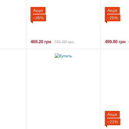
Акція
Акція
−36%
−25%
469.20 грн
499.80 грн
731.00 грн
Акція
−21%