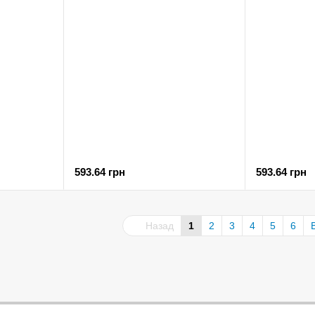
593.64 грн
593.64 грн
Назад
1
2
3
4
5
6