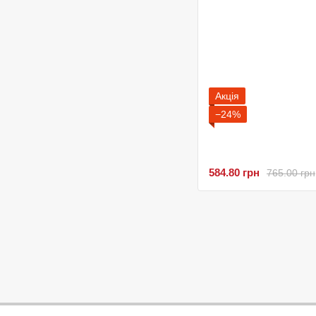
Акція
−24%
584.80 грн
765.00 грн