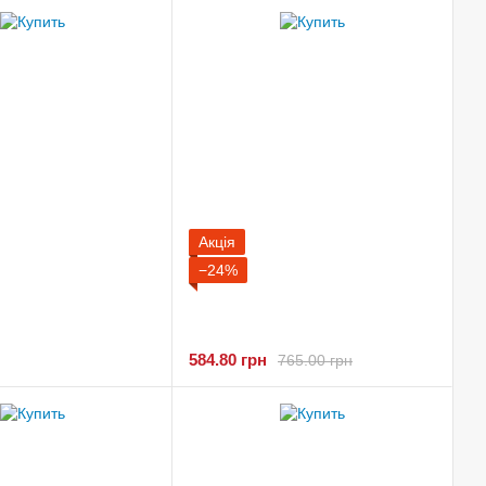
Акція
−24%
584.80 грн
765.00 грн