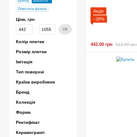
Бренд:
Baldocer
Очистити фільтр
Акція
−28%
Ціна, грн
Від Ціна, грн
До Ціна, грн
ОК
Колір плитки
442.00 грн
612.00 грн
Розмір плитки
Імітація
Тип поверхні
Країна виробниик
Бренд
Колекція
Форма
Ректифікат
Керамограніт