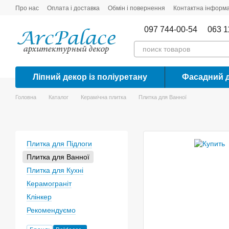
Перейти до основного контенту
Про нас
Оплата і доставка
Обмін і повернення
Контактна інформа
097 744-00-54
063 1
Ліпний декор із поліуретану
Фасадний 
Головна
Каталог
Керамічна плитка
Плитка для Ванної
Плитка для Підлоги
Плитка для Ванної
Плитка для Кухні
Керамограніт
Клінкер
Рекомендуємо