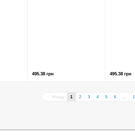
495.38 грн
495.38 грн
Назад
1
2
3
4
5
6
...
1