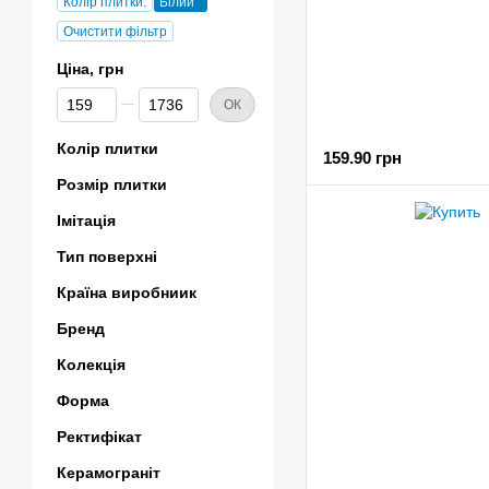
Колір плитки:
Білий
Очистити фільтр
Ціна, грн
Від Ціна, грн
До Ціна, грн
ОК
Колір плитки
159.90 грн
Розмір плитки
Імітація
Тип поверхні
Країна виробниик
Бренд
Колекція
Форма
Ректифікат
Керамограніт