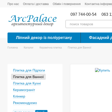
Перейти до основного контенту
Про нас
Оплата і доставка
Обмін і повернення
Контактна інформа
097 744-00-54
063 1
Ліпний декор із поліуретану
Фасадний 
Головна
Каталог
Керамічна плитка
Плитка для Ванної
Плитка для Підлоги
Плитка для Ванної
Плитка для Кухні
Керамограніт
Клінкер
Рекомендуємо