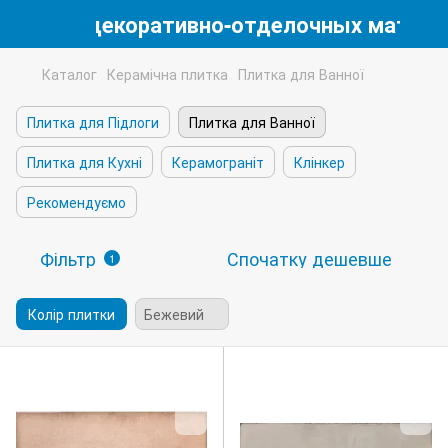
магазин декоративно-отделочных матери
Каталог
Керамічна плитка
Плитка для Ванної
Плитка для Підлоги
Плитка для Ванної
Плитка для Кухні
Керамограніт
Клінкер
Рекомендуємо
Фільтр
Спочатку дешевше
1
Колір плитки
Бежевий