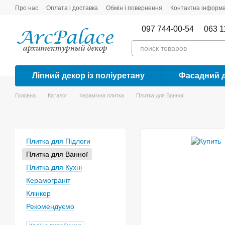
Перейти до основного контенту
Про нас
Оплата і доставка
Обмін і повернення
Контактна інформа
097 744-00-54
063 1
Ліпний декор із поліуретану
Фасадний 
Головна
Каталог
Керамічна плитка
Плитка для Ванної
Плитка для Підлоги
Плитка для Ванної
Плитка для Кухні
Керамограніт
Клінкер
Рекомендуємо