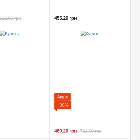
455.26 грн
612.00 грн
Акція
−36%
469.20 грн
731.00 грн