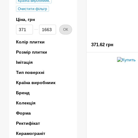
Країна виробниик:
Очистити фільтр
Ціна, грн
Від Ціна, грн
До Ціна, грн
ОК
Колір плитки
371.62 грн
Розмір плитки
Імітація
Тип поверхні
Країна виробниик
Бренд
Колекція
Форма
Ректифікат
Керамограніт