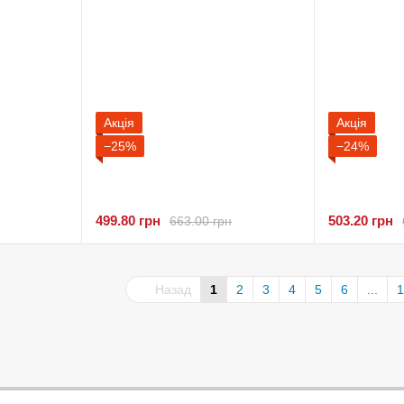
Акція
Акція
−25%
−24%
499.80 грн
503.20 грн
663.00 грн
Назад
1
2
3
4
5
6
...
1