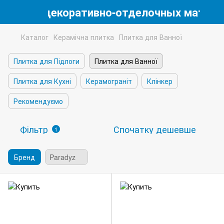
магазин декоративно-отделочных матери
Каталог
Керамічна плитка
Плитка для Ванної
Плитка для Підлоги
Плитка для Ванної
Плитка для Кухні
Керамограніт
Клінкер
Рекомендуємо
Фільтр
Спочатку дешевше
1
Бренд
Paradyz