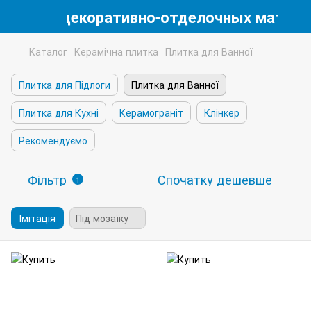
магазин декоративно-отделочных матери
Каталог
Керамічна плитка
Плитка для Ванної
Плитка для Підлоги
Плитка для Ванної
Плитка для Кухні
Керамограніт
Клінкер
Рекомендуємо
Фільтр
Спочатку дешевше
1
Імітація
Під мозаїку