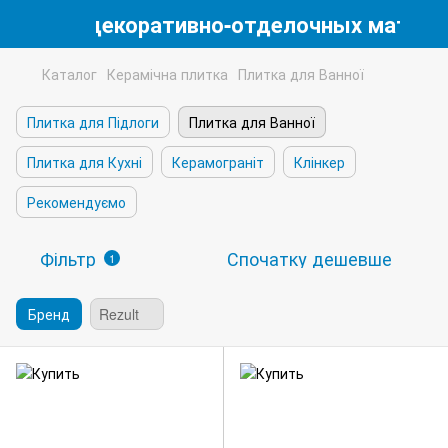
магазин декоративно-отделочных матери
Каталог
Керамічна плитка
Плитка для Ванної
Плитка для Підлоги
Плитка для Ванної
Плитка для Кухні
Керамограніт
Клінкер
Рекомендуємо
Фільтр
Спочатку дешевше
1
Бренд
Rezult