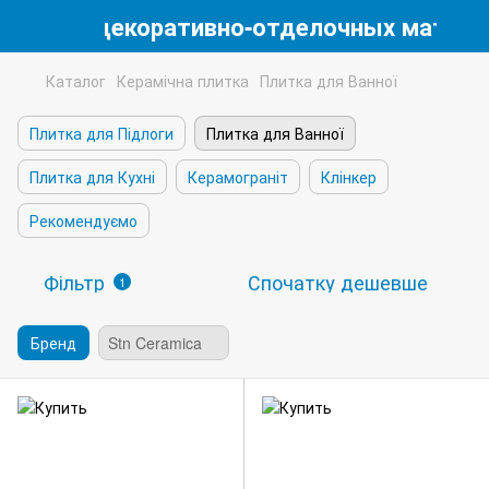
магазин декоративно-отделочных матери
Каталог
Керамічна плитка
Плитка для Ванної
Плитка для Підлоги
Плитка для Ванної
Плитка для Кухні
Керамограніт
Клінкер
Рекомендуємо
Фільтр
Спочатку дешевше
1
Бренд
Stn Ceramica