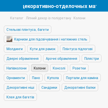
магазин декоративно-отделочных матери
Каталог
Ліпний декор із поліуретану
Колони
Стельові плінтуса, багети
Карнизи для підсвічування і натяжних стель
Молдинги
Кути для рамок
Плінтуса підлогові
Дверні обрамлення
Арочні обрамлення
Пілястри
Напівколони
Колони
Консолі
Розетки
Орнаменти
Пано
Купола
Портали для каміна
Декоративні ніші
Сандрики
Декоративні балки
Клея для багетів