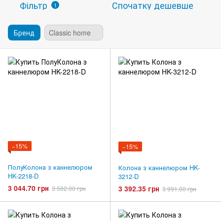
Фільтр
Спочатку дешевше
1
Бренд
Classic home
−15%
−15%
ПолуКолона з каннелюром
Колона з каннелюром HK-
HK-2218-D
3212-D
3 044.70 грн
3 392.35 грн
3 582.00 грн
3 991.00 грн