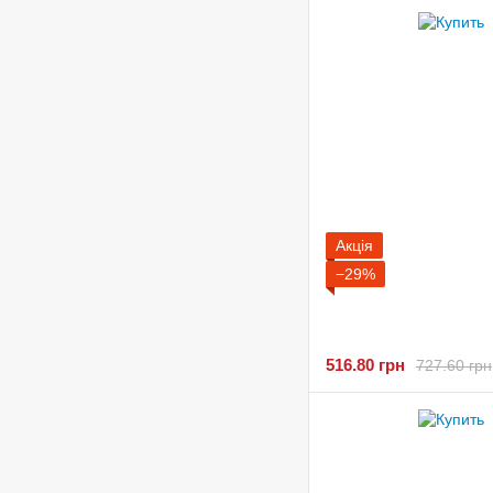
Акція
−29%
516.80 грн
727.60 грн