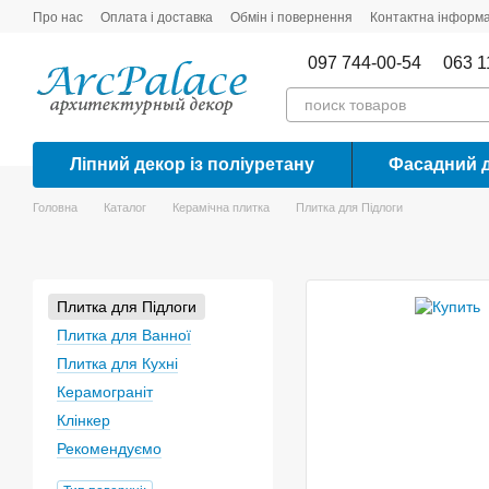
Перейти до основного контенту
Про нас
Оплата і доставка
Обмін і повернення
Контактна інформа
097 744-00-54
063 1
Ліпний декор із поліуретану
Фасадний 
Головна
Каталог
Керамічна плитка
Плитка для Підлоги
Плитка для Підлоги
Плитка для Ванної
Плитка для Кухні
Керамограніт
Клінкер
Рекомендуємо