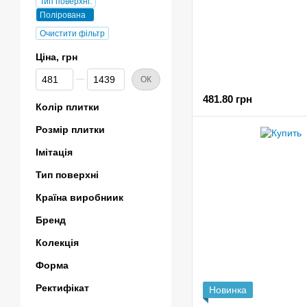
Тип поверхні:
Полірована
Очистити фільтр
Ціна, грн
Від Ціна, грн
До Ціна, грн
ОК
481.80 грн
Колір плитки
Розмір плитки
Імітація
Тип поверхні
Країна виробниик
Бренд
Колекція
Форма
Ректифікат
Новинка