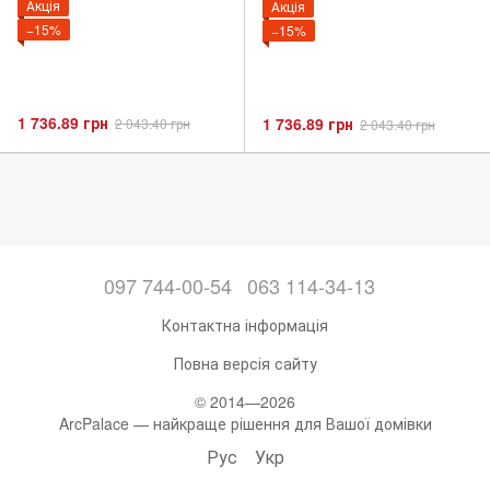
Акція
Акція
−15%
−15%
1 736.89 грн
1 736.89 грн
2 043.40 грн
2 043.40 грн
097 744-00-54
063 114-34-13
Контактна інформація
Повна версія сайту
© 2014—2026
ArcPalace — найкраще рішення для Вашої домівки
Рус
Укр