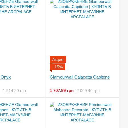
Акция
−15%
 Onyx
Glamourwall Calacatta Capitone
1 707.99 грн
1 914.20 грн
2 009.40 грн