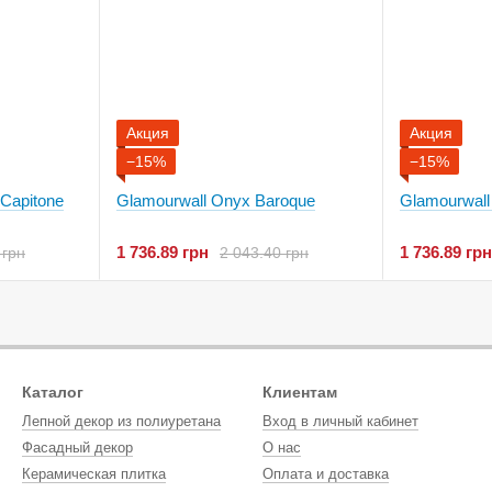
Акция
Акция
−15%
−15%
 Capitone
Glamourwall Onyx Baroque
Glamourwall
1 736.89 грн
1 736.89 грн
 грн
2 043.40 грн
Каталог
Клиентам
Лепной декор из полиуретана
Вход в личный кабинет
Фасадный декор
О нас
Керамическая плитка
Оплата и доставка