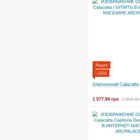
Акция
−15%
Glamourwall Calacatta
1 577.94 грн
1 856.40