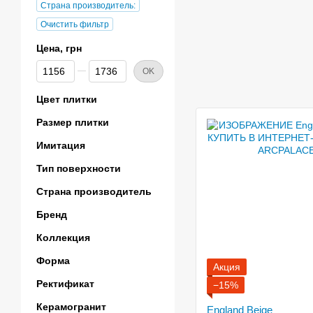
Страна производитель:
Очистить фильтр
Цена, грн
От Цена, грн
До Цена, грн
OK
Цвет плитки
Размер плитки
Имитация
Тип поверхности
Страна производитель
Бренд
Коллекция
Форма
Акция
Ректификат
−15%
Керамогранит
England Beige