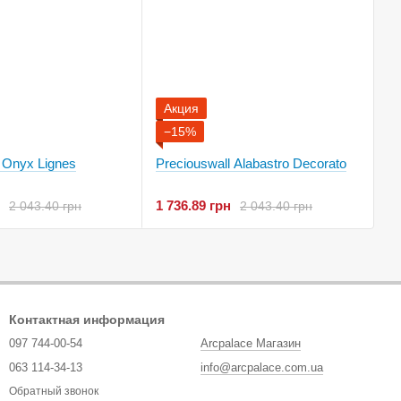
Акция
−15%
 Onyx Lignes
Preciouswall Alabastro Decorato
1 736.89 грн
2 043.40 грн
2 043.40 грн
Контактная информация
097 744-00-54
Arcpalace Магазин
063 114-34-13
info@arcpalace.com.ua
Обратный звонок