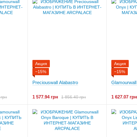
Акция
Акция
−15%
−15%
Preciouswall Alabastro
Glamourwall
1 577.94 грн
1 627.07 грн
 грн
1 856.40 грн