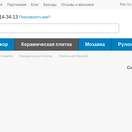
Рус
Укр
ия
Партнерам
Блог
Бренды
Отзывы о магазине
14-34-13
Перезвонить вам?
кор
Керамическая плитка
Мозаика
Руло
 товаров
Керамическая плитка
Плитка для Ванной
Со