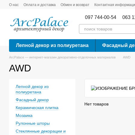
Перейти к основному контенту
О нас
Оплата и доставка
Обмен и возврат
Контактная информац
097 744-00-54
063 1
Лепной декор из полиуретана
Фасадный де
ArcPalace — интернет-магазин декоративно-отделочных материалов
AWD
AWD
Лепной декор из
полиуретана
Фасадный декор
Нет товаров
Керамическая плитка
Мозаика
Рулонные шторы
Стеклянные декорации и