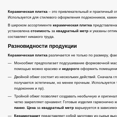
Керамическая плитка
– это привлекательный и практичный о
Используется для стилевого оформления подоконников, камин
В широком ассортименте
керамическая плитка
представлена
установлена
стоимость
за
квадратный метр
и указаны оптим
составляет никакого труда.
Разновидности продукции
Керамическая плитка
различается не только по размеру, фак
Монообжиг предполагает подсушивание формовочной масс
помощью можно красиво и
недорого
оформить помещения
Двойной обжиг состоит из нескольких действий. Сначала 
получается эстетичным, но менее прочным. Используется
подоконник и пр).
Тройной обжиг позволяет создавать необычную и оригинал
четко закрепляет орнамент. Готовые изделия гармонично
панно
.
Цена
за
квадратный метр
варьируется в зависимо
Керамогранит
представляет собой заготовку из сырья вы