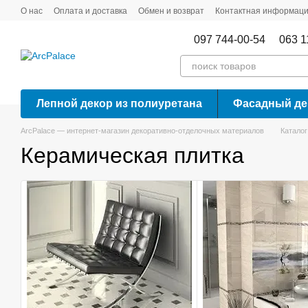
Перейти к основному контенту
О нас
Оплата и доставка
Обмен и возврат
Контактная информац
097 744-00-54
063 1
Лепной декор из полиуретана
Фасадный де
ArcPalace — интернет-магазин декоративно-отделочных материалов
Каталог
Керамическая плитка