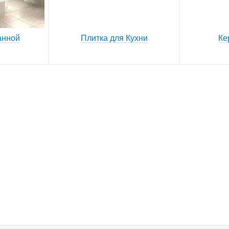
анной
Плитка для Кухни
Ке