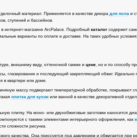
тделочный материал. Применяется в качестве декора
для пола
и с
ов, ступеней и бассейнов.
 в интернет-магазине ArcPalace. Подробный
каталог
содержит сам
альные варианты по оплате и доставке. На таких удобных услови
туре, внешнему виду, оттеночной гамме и
цене
, но и по способу п
ы, глазирование и последующий закрепляющий обжиг. Идеально 
 в квартире или доме.
глиняную массу подвергают температурной обработке, покрывают г
 такая
плитка для кухни
или ванной в качестве декоративной отдел
ьную плитку. На моно- или двухобжиговые заготовки наносится ди
 компонуются с такими элементами интерьерного оформления, как
сти сложности рисунка.
сокого качества. Она прессуется под давлением и обжигается при 