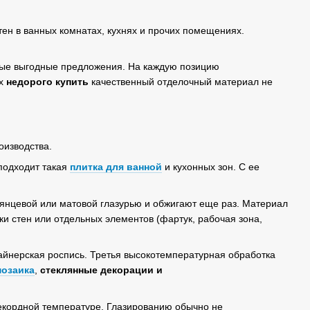
тен в ванных комнатах, кухнях и прочих помещениях.
ые выгодные предложения. На каждую позицию
ях
недорого
купить
качественный отделочный материал не
роизводства.
подходит такая
плитка для ванной
и кухонных зон. С ее
лянцевой или матовой глазурью и обжигают еще раз. Материал
ки стен или отдельных элементов (фартук, рабочая зона,
зайнерская роспись. Третья высокотемпературная обработка
мозаика
,
стеклянные декорации и
рекордной температуре. Глазированию обычно не