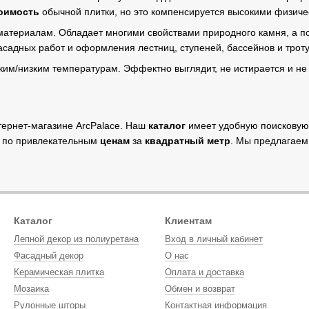
оимость
обычной плитки, но это компенсируется высокими физиче
материалам. Обладает многими свойствами природного камня, а по
адных работ и оформления лестниц, ступеней, бассейнов и троту
оким/низким температурам. Эффектно выглядит, не истирается и не
тернет-магазине ArcPalace. Наш
каталог
имеет удобную поисковую 
 по привлекательным
ценам
за
квадратный метр
. Мы предлагаем
Каталог
Клиентам
Лепной декор из полиуретана
Вход в личный кабинет
Фасадный декор
О нас
Керамическая плитка
Оплата и доставка
Мозаика
Обмен и возврат
Рулонные шторы
Контактная информация