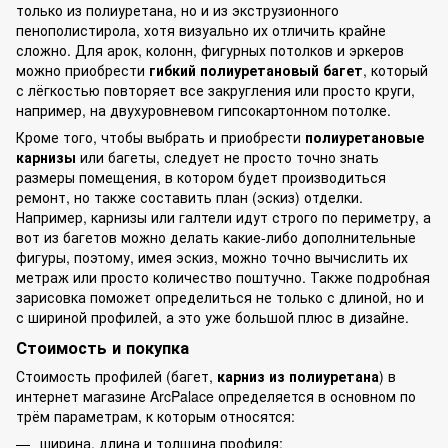
только из полиуретана, но и из экструзионного
пенополистирола, хотя визуально их отличить крайне
сложно. Для арок, колонн, фигурных потолков и эркеров
можно приобрести
гибкий полиуретановый багет
, который
с лёгкостью повторяет все закругления или просто круги,
например, на двухуровневом гипсокартонном потолке.
Кроме того, чтобы выбрать и приобрести
полиуретановые
карнизы
или багеты, следует не просто точно знать
размеры помещения, в котором будет производиться
ремонт, но также составить план (эскиз) отделки.
Например, карнизы или галтели идут строго по периметру, а
вот из багетов можно делать какие-либо дополнительные
фигуры, поэтому, имея эскиз, можно точно вычислить их
метраж или просто количество поштучно. Также подробная
зарисовка поможет определиться не только с длиной, но и
с шириной профилей, а это уже большой плюс в дизайне.
Стоимость и покупка
Стоимость профилей (багет,
карниз из полиуретана
) в
интернет магазине ArcPalace определяется в основном по
трём параметрам, к которым относятся:
ширина, длина и толщина профиля;