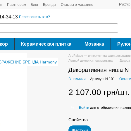
Рус
Укр
ия
Партнерам
Блог
Бренды
Отзывы о магазине
14-34-13
Перезвонить вам?
кор
Керамическая плитка
Мозаика
Руло
ArcPalace — интернет-магазин декорати
Лепной декор из полиуретана
Декора
Декоративная ниша N 
В наличии
Артикул: N 101
Остави
2 107.00 грн/шт.
Войти
для отображения накопи
%
Свойства
Жесткий