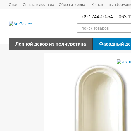
Перейти к основному контенту
О нас
Оплата и доставка
Обмен и возврат
Контактная информац
097 744-00-54
063 1
Лепной декор из полиуретана
Фасадный де