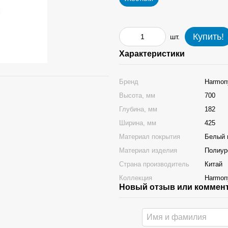
Купить!
шт.
Характеристики
Бренд
Harmon
Высота, мм
700
Глубина, мм
182
Ширина, мм
425
Материал покрытия
Белый 
Материал изделия
Полиур
Страна производитель
Китай
Коллекция
Harmon
Новый отзыв или коммен