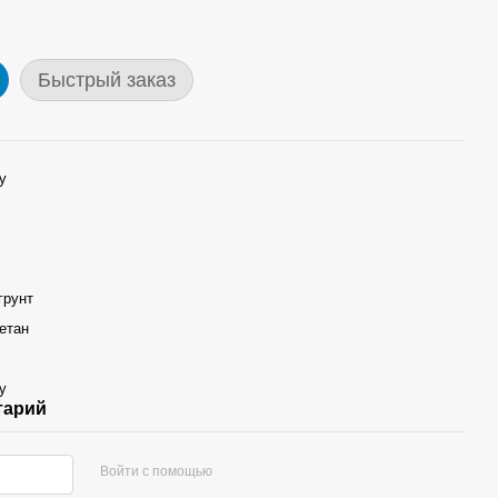
Быстрый заказ
y
грунт
етан
y
тарий
Войти с помощью