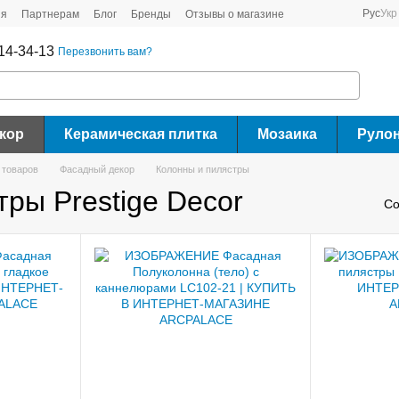
Рус
Укр
ия
Партнерам
Блог
Бренды
Отзывы о магазине
14-34-13
Перезвонить вам?
кор
Керамическая плитка
Мозаика
Руло
 товаров
Фасадный декор
Колонны и пилястры
ры Prestige Decor
Со