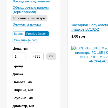
Фасадные подоконники
Облицовочные панели
(термопанели)
Колонны и пилястры
Элементы декора
Фасадная Полуколонн
гладкое LC102-2
Бренд:
Prestige Decor
1.00 грн
Очистить фильтр
Цена, грн
От Цена, грн
До Цена, грн
OK
Бренд
Длина
Высота, мм
Ширина, мм
Глубина, мм
Диаметр, мм