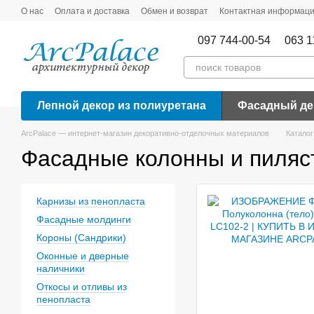
Перейти к основному контенту
О нас
Оплата и доставка
Обмен и возврат
Контактная информац
097 744-00-54
063 1
Лепной декор из полиуретана
Фасадный де
ArcPalace — интернет-магазин декоративно-отделочных материалов
Каталог
Фасадные колонны и пиляст
Карнизы из пенопласта
Фасадные молдинги
Короны (Сандрики)
Оконные и дверные
наличники
Откосы и отливы из
пенопласта