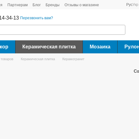
Рус
Укр
ия
Партнерам
Блог
Бренды
Отзывы о магазине
14-34-13
Перезвонить вам?
кор
Керамическая плитка
Мозаика
Руло
 товаров
Керамическая плитка
Керамогранит
Со