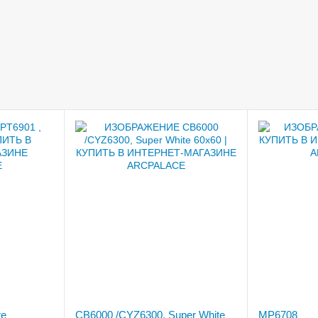
te
CB6000 /CYZ6300, Super White
MP6708