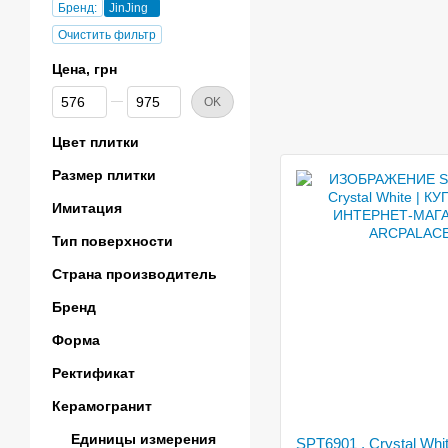
Бренд:
JinJing
Очистить фильтр
Цена, грн
От Цена, грн
До Цена, грн
OK
Цвет плитки
Размер плитки
Имитация
Тип поверхности
Страна производитель
Бренд
Форма
Ректификат
Керамогранит
Единицы измерения
SPT6901 , Crystal Whi