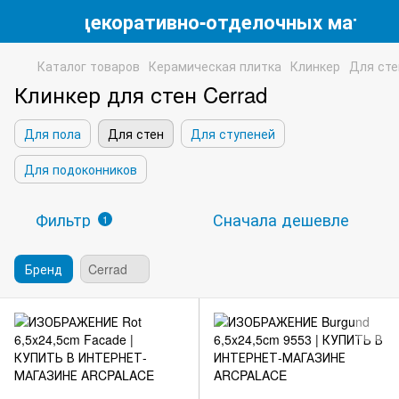
магазин декоративно-отделочных матери
Каталог товаров
Керамическая плитка
Клинкер
Для сте
Клинкер для стен Cerrad
Для пола
Для стен
Для ступеней
Для подоконников
Фильтр
Сначала дешевле
1
Бренд
Cerrad