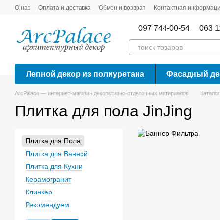
Перейти к основному контенту
О нас
Оплата и доставка
Обмен и возврат
Контактная информац
097 744-00-54
063 1
Лепной декор из полиуретана
Фасадный де
ArcPalace — интернет-магазин декоративно-отделочных материалов
Каталог
Плитка для пола JinJing
Плитка для Пола
Плитка для Ванной
Плитка для Кухни
Керамогранит
Клинкер
Рекомендуем