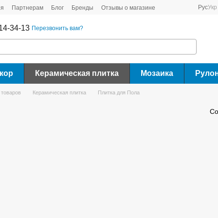
Рус
Укр
ия
Партнерам
Блог
Бренды
Отзывы о магазине
14-34-13
Перезвонить вам?
кор
Керамическая плитка
Мозаика
Руло
 товаров
Керамическая плитка
Плитка для Пола
Со