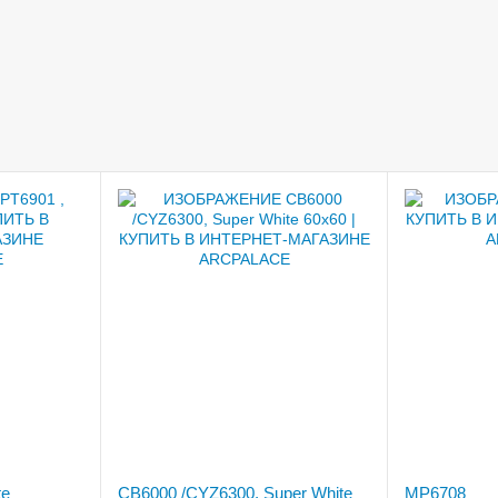
te
CB6000 /CYZ6300, Super White
MP6708