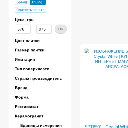
Бренд:
JinJing
Очистить фильтр
Цена, грн
От Цена, грн
До Цена, грн
OK
Цвет плитки
Размер плитки
Имитация
Тип поверхности
Страна производитель
Бренд
Форма
Ректификат
Керамогранит
Единицы измерения
SPT6901 , Crystal Whi